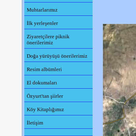
Muhtarlarımız
İlk yerleşenler
Ziyaretçilere piknik
önerilerimiz
Doğa yürüyüşü önerilerimiz
Resim albümleri
El dokumaları
Özyurt'tan şiirler
Köy Kitaplığımız
İletişim