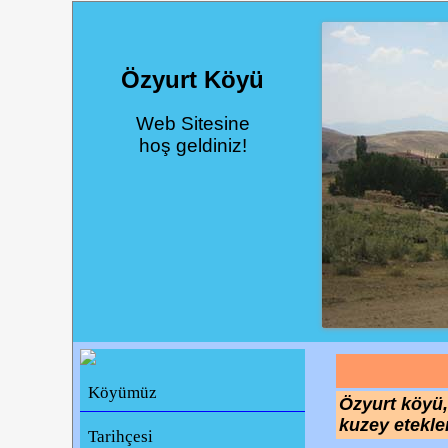
Özyurt Köyü
Web Sitesine
hoş geldiniz!
Köyümüz
Özyurt köyü,
kuzey etekle
Tarihçesi